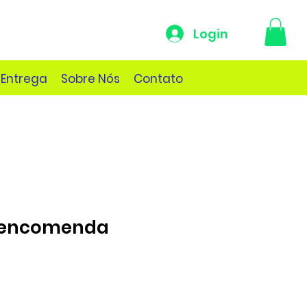
Login
 Entrega
Sobre Nós
Contato
 encomenda
ço