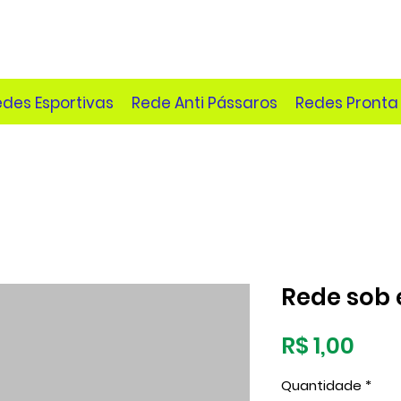
edes Esportivas
Rede Anti Pássaros
Redes Pronta
Rede sob
Pre
R$ 1,00
Quantidade
*